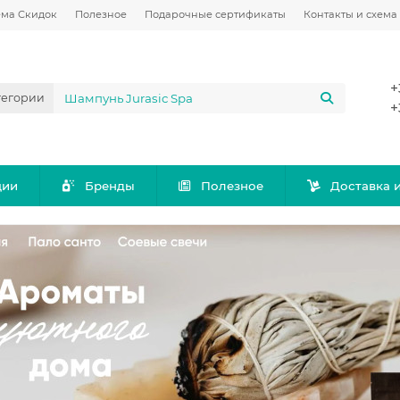
ема Скидок
Полезное
Подарочные сертификаты
Контакты и схема
+
тегории
+
ции
Бренды
Полезное
Доставка 