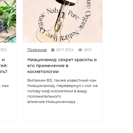
9352
Полезное
28.11.2024
2621
Полезное
 и
Ниацинамид: секрет красоты и
Как ост
тей:
его применение в
волос? 
ать?
косметологии
действе
рублей
Витамин B3, также известный как
: как
Ниацинамид, перевернул с ног на
Выпадени
голову мир косметики в виду
объем вол
положительного
проблема
влияния Ниацинамида ..
женщин. 
певиц и а