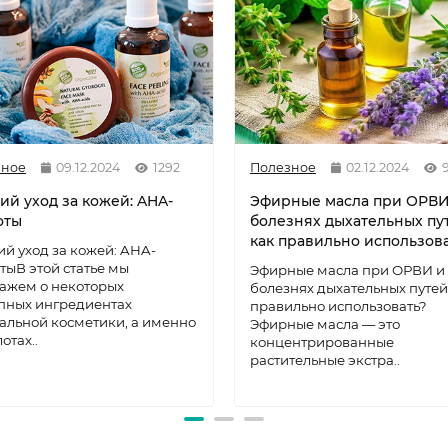
зное
09.12.2024
1292
Полезное
02.12.2024
ий уход за кожей: AHA-
Эфирные масла при ОРВИ
оты
болезнях дыхательных пу
как правильно использов
й уход за кожей: AHA-
тыВ этой статье мы
Эфирные масла при ОРВИ и
ажем о некоторых
болезнях дыхательных путей
пных ингредиентах
правильно использовать?
альной косметики, а именно
Эфирные масла — это
отах..
концентрированные
растительные экстра..