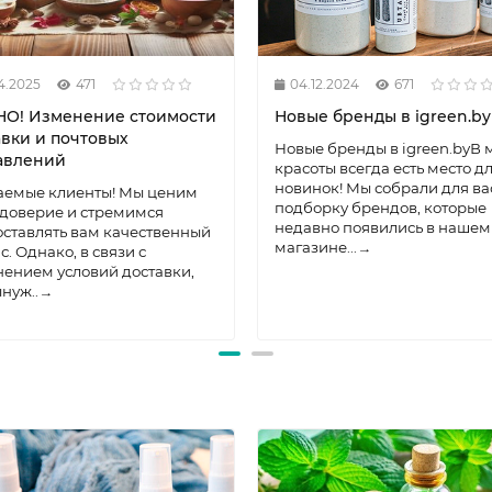
4.2025
471
04.12.2024
671
О! Изменение стоимости
Новые бренды в igreen.by
авки и почтовых
Новые бренды в igreen.byВ 
авлений
красоты всегда есть место д
новинок! Мы собрали для ва
аемые клиенты! Мы ценим
подборку брендов, которые
доверие и стремимся
недавно появились в нашем
ставлять вам качественный
магазине...
→
с. Однако, в связи с
ением условий доставки,
нуж..
→