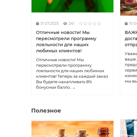
31.07.2025
241
10.0
Отличные новости! Мы
ВАЖН
пересмотрели программу
дост
лояльности для наших
отпр
любимых клиентов!
Уваж
ваше 
Отличные новости! Мы
предо
пересмотрели программу
серви
лояльности для наших любимых
измен
клиентов! Теперь за каждый заказ
мы вы
Вы будете накапливать 8%
бонусных балло..
→
Полезное