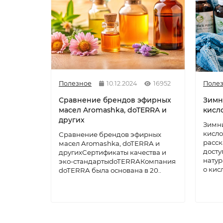
Полезное
10.12.2024
16952
Поле
Сравнение брендов эфирных
Зимн
масел Aromashka, doTERRA и
кисл
других
Зимни
кисло
Сравнение брендов эфирных
расск
масел Aromashka, doTERRA и
досту
другихСертификаты качества и
натур
эко-стандартыdoTERRAКомпания
о кисл
doTERRA была основана в 20..