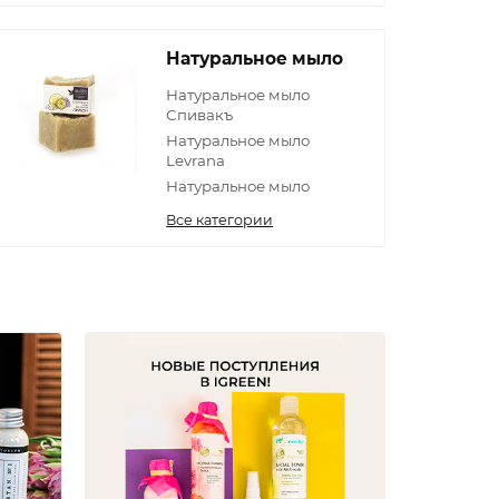
Натуральное мыло
Натуральное мыло
Спивакъ
Натуральное мыло
Levrana
Натуральное мыло
Все категории
03.12.20
Обновле
для поис
ингреди
Обновлен
для поис