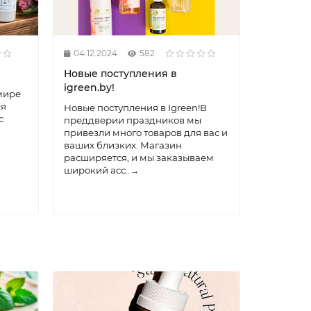
мы стара
для вас!
удобные 
товар..
→
04.12.2024
582
Новые поступления в
igreen.by!
мире
ля
Новые поступления в Igreen!В
с
преддверии праздников мы
привезли много товаров для вас и
ваших близких. Магазин
расширяется, и мы заказываем
широкий асс..
→