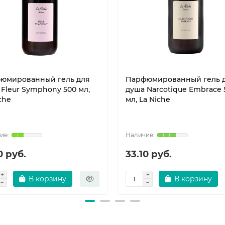
юмированный гель для
Парфюмированный гель 
 Fleur Symphony 500 мл,
душа Narcotique Embrace 
che
мл, La Niche
0 руб.
33.10 руб.
В корзину
В корзину