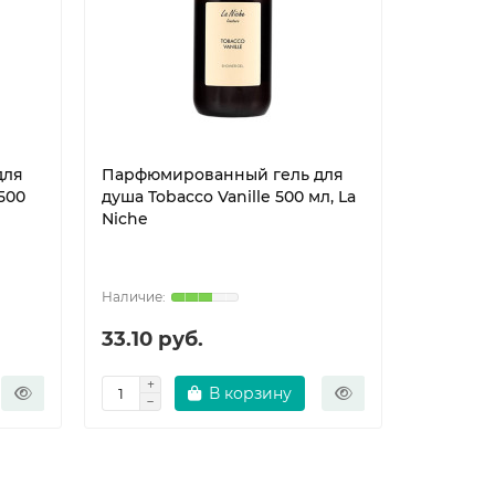
для
Парфюмированный гель для
Парфюми
500
душа Tobacco Vanille 500 мл, La
душа Tob
Niche
Niche
33.10 руб.
33.10 р
В корзину