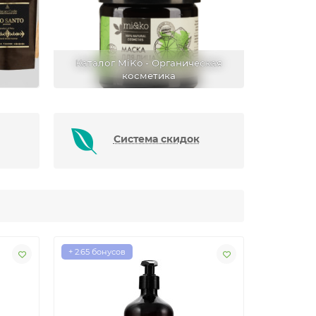
Каталог MiKo - Органическая
косметика
Система скидок
+ 2.65 бонусов
+ 2.65 бон