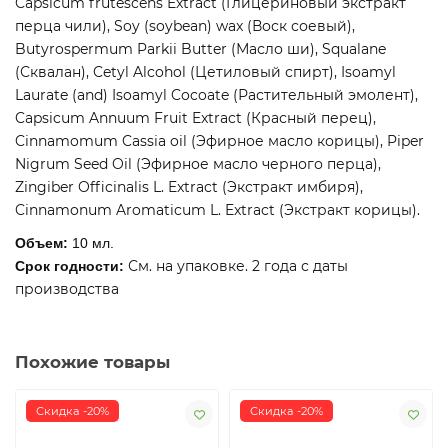
Capsicum frutescens Extract (Глицериновый экстракт
перца чили), Soy (soybean) wax (Воск соевый),
Butyrospermum Parkii Butter (Масло ши), Squalane
(Сквалан), Cetyl Alcohol (Цетиловый спирт), Isoamyl
Laurate (and) Isoamyl Cocoate (Растительный эмолент),
Capsicum Annuum Fruit Extract (Красный перец),
Cinnamomum Cassia oil (Эфирное масло корицы), Piper
Nigrum Seed Oil (Эфирное масло черного перца),
Zingiber Officinalis L. Extract (Экстракт имбиря),
Cinnamonum Aromaticum L. Extract (Экстракт корицы).
Объем:
10 мл.
См. на упаковке. 2 года с даты
Срок годности:
производства
Похожие товары
Скидка -20%
Скидка -20%