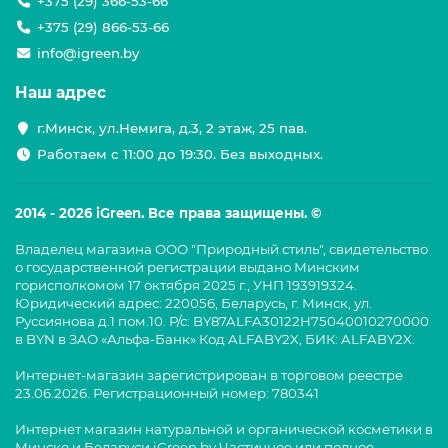
+375 (29) 366-53-66
+375 (29) 866-53-66
info@igreen.by
Наш адрес
г.Минск, ул.Немига, д.3, 2 этаж, 25 пав.
Работаем с 11:00 до 19:30. Без выходных.
2014 - 2026 iGreen. Все права защищены. ©
Владелец магазина ООО "Природный стиль", свидетельство
о государственной регистрации выдано Минским
горисполкомом 17 октября 2025 г., УНП 193919324.
Юридический адрес: 220056, Беларусь, г. Минск, ул.
Руссиянова д.1 пом.10. Р/с: BY87ALFA30122H75040010270000
в BYN в ЗАО «Альфа-Банк» Код ALFABY2X, БИК: ALFABY2X.
Интернет-магазин зарегистрирован в торговом реестре
23.06.2026. Регистрационный номер: 780341
Интернет магазин натуральной и органической косметики в
Минске и Беларуси iGreen.by Частичное или полное