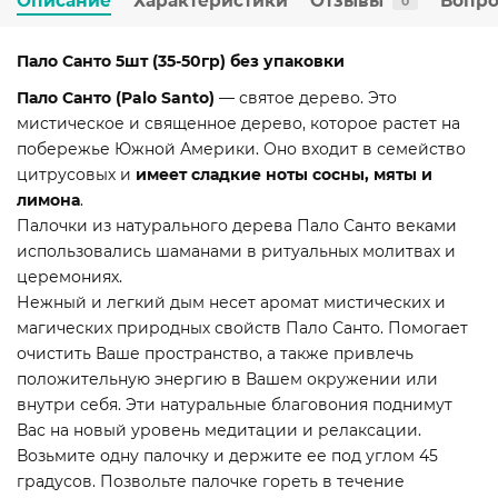
Описание
Характеристики
Отзывы
Вопро
0
Пало Санто
5шт (35-50гр) без упаковки
Пало Санто (Palo Santo)
— святое дерево. Это
мистическое и священное дерево, которое растет на
побережье Южной Америки. Оно входит в семейство
цитрусовых и
имеет сладкие ноты сосны, мяты и
лимона
.
Палочки из натурального дерева Пало Санто веками
использовались шаманами в ритуальных молитвах и
церемониях.
Нежный и легкий дым несет аромат мистических и
магических природных свойств Пало Санто. Помогает
очистить Ваше пространство, а также привлечь
положительную энергию в Вашем окружении или
внутри себя. Эти натуральные благовония поднимут
Вас на новый уровень медитации и релаксации.
Возьмите одну палочку и держите ее под углом 45
градусов. Позвольте палочке гореть в течение