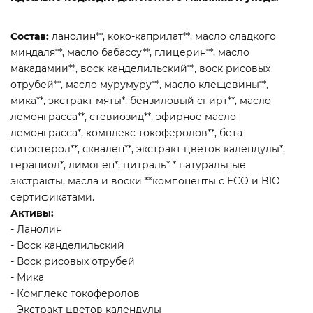
Состав:
ланолин**, коко-каприлат**, масло сладкого
миндаля**, масло бабассу**, глицерин**, масло
макадамии**, воск канделильский**, воск рисовых
отрубей**, масло мурумуру**, масло клещевины**,
мика**, экстракт мяты*, бензиловый спирт**, масло
лемонграсса**, стевиозид**, эфирное масло
лемонграсса*, комплекс токоферолов**, бета-
ситостерол**, сквален**, экстракт цветов календулы*,
гераниол*, лимонен*, цитраль* * натуральные
экстракты, масла и воски **компоненты с ECO и BIO
сертификатами.
Активы:
- Ланолин
- Воск канделильский
- Воск рисовых отрубей
- Мика
- Комплекс токоферолов
- Экстракт цветов календулы