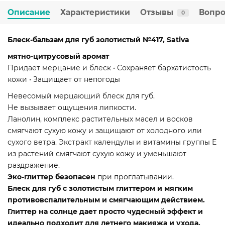
Описание
Характеристики
Отзывы
Вопро
0
Блеск-бальзам для губ золотистый №417, Sativa
мятно-цитрусовый аромат
Придает мерцание и блеск • Сохраняет бархатистость
кожи • Защищает от непогоды
Невесомый мерцающий блеск для губ.
Не вызывает ощущения липкости.
Ланолин, комплекс растительных масел и восков
смягчают сухую кожу и защищают от холодного или
сухого ветра. Экстракт календулы и витамины группы Е
из растений смягчают сухую кожу и уменьшают
раздражение.
Эко-глиттер безопасен
при проглатывании.
Блеск для губ с золотистым глиттером и мягким
противовспалительным и смягчающим действием.
Глиттер на солнце дает просто чудесный эффект и
идеально подходит для летнего макияжа и ухода.