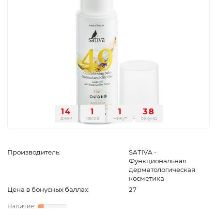
14
1
1
37
дней
часов
минут
секунд
Производитель:
SATIVA -
Функциональная
дерматологическая
косметика
Цена в бонусных баллах:
27