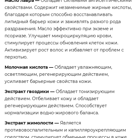
Масло лавра —
Обладает сильными антисептическими
свойствами. Содержит незаменимые жирные кислоты,
благодаря которым способно восстанавливать
липидный барьер кожи и заживлять разного рода
раздражения. Масло эффективно при экземе и
псориазе. Улучшает микроциркуляцию крови,
стимулирует процессы обновления клеток кожи.
Активизирует рост волос и избавляет от проблем с
перхотью.
Молочная кислота —
Обладает увлажняющим,
осветляющим, регенерирующим действием,
усиливает барьерные свойства кожи.
Экстракт гвоздики
—
Обладает тонизирующим
действием. Отбеливает кожу и обладает
регенерирующим действием. Способствует
нормализации водно-жирового баланса.
Экстракт жимолости
—
Является
противовоспалительным и капилляроукрепляющим
средством, стимулирует обменные процессы в коже,