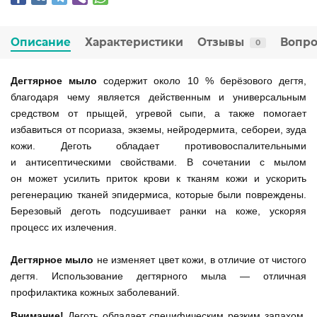
Описание
Характеристики
Отзывы
Вопро
0
Дегтярное мыло
содержит около 10 % берёзового дегтя,
благодаря чему является действенным и универсальным
средством от прыщей, угревой сыпи, а также помогает
избавиться от псориаза, экземы, нейродермита, себореи, зуда
кожи. Деготь обладает противовоспалительными
и антисептическими свойствами. В сочетании с мылом
он может усилить приток крови к тканям кожи и ускорить
регенерацию тканей эпидермиса, которые были повреждены.
Березовый деготь подсушивает ранки на коже, ускоряя
процесс их излечения.
Дегтярное мыло
не изменяет цвет кожи, в отличие от чистого
дегтя. Использование дегтярного мыла — отличная
профилактика кожных заболеваний.
Внимание!
Деготь обладает специфическим резким запахом,