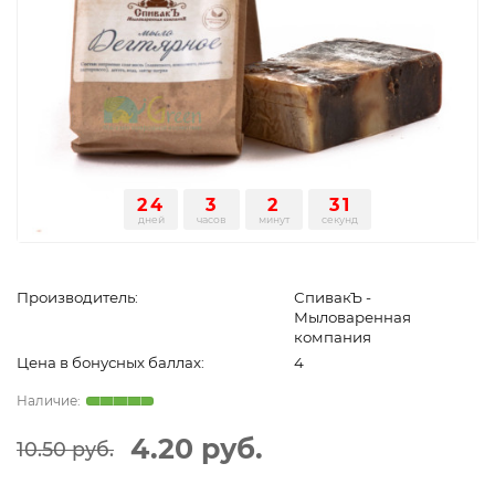
24
3
2
31
дней
часов
минут
секунд
Производитель:
СпивакЪ -
Мыловаренная
компания
Цена в бонусных баллах:
4
4.20 руб.
10.50 руб.