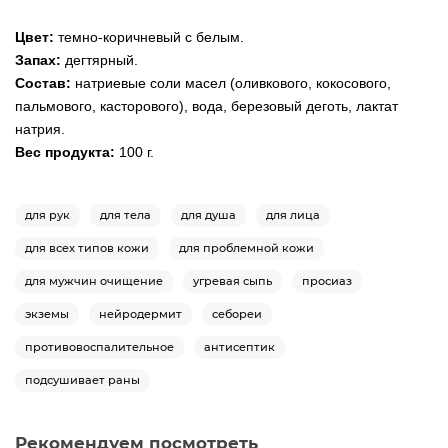
Цвет:
темно-коричневый с белым.
Запах:
дегтярный.
Состав:
натриевые соли масел (оливкового, кокосового,
пальмового, касторового), вода, березовый деготь, лактат
натрия.
Вес продукта:
100 г.
для рук
для тела
для душа
для лица
для всех типов кожи
для проблемной кожи
для мужчин очищение
угревая сыпь
просиаз
экземы
нейродермит
себореи
противовоспалительное
антисептик
подсушивает раны
Рекомендуем посмотреть