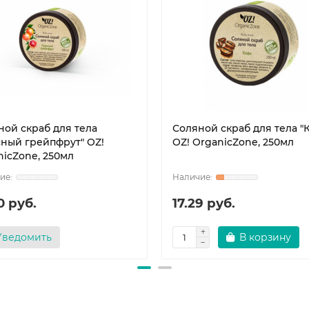
ной скраб для тела
Соляной скраб для тела "
сный грейпфрут" OZ!
OZ! OrganicZone, 250мл
nicZone, 250мл
0 руб.
17.29 руб.
Уведомить
В корзину