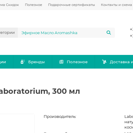
ема Скидок
Полезное
Подарочные сертификаты
Контакты и схема
+
тегории
+
ции
Бренды
Полезное
Доставка 
boratorium, 300 мл
Производитель:
Labo
нат
кос