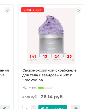
Скидка -30%
Скидка -2
141
13
24
24
146
дней
часов
минут
секунд
дней
вания
Сахарно-соляной скраб-желе
Cахарно
iva
для тела Лавандовый 300 г,
для тела
SmoRodina
300 г, S
26.14 руб.
37.35 руб.
37.35 руб.
В корзину