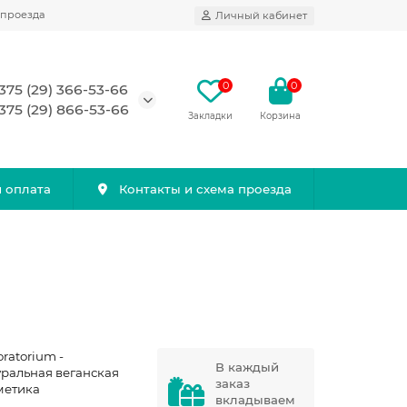
 проезда
Личный кабинет
0
0
375 (29) 366-53-66
375 (29) 866-53-66
Закладки
Корзина
и оплата
Контакты и схема проезда
ratorium -
В каждый
уральная веганская
заказ
метика
вкладываем