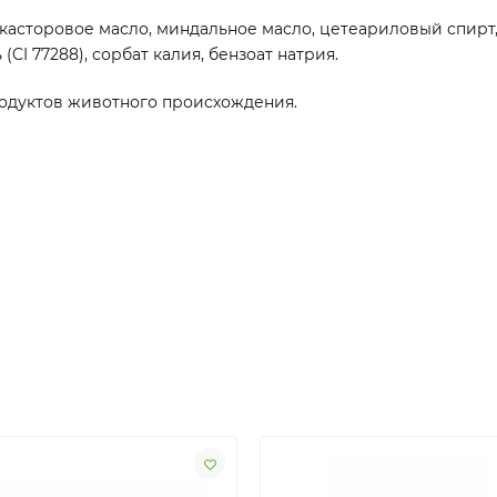
, касторовое масло, миндальное масло, цетеариловый спирт
I 77288), сорбат калия, бензоат натрия.
оду
к
тов ж
и
во
т
ного происхождения.