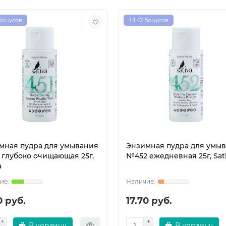
 бонусов
+ 1.42 бонусов
мная пудра для умывания
Энзимная пудра для умы
 глубоко очищающая 25г,
№452 ежедневная 25г, Sat
a
0 руб.
17.70 руб.
В корзину
В корзину