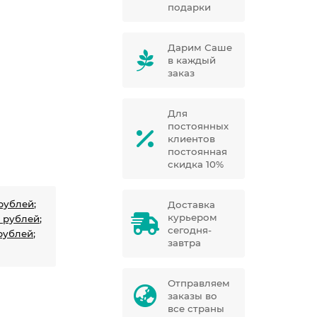
подарки
Дарим Саше
в каждый
заказ
Для
постоянных
клиентов
постоянная
скидка 10%
рублей;
Доставка
курьером
 рублей;
сегодня-
рублей;
завтра
Отправляем
заказы во
все страны