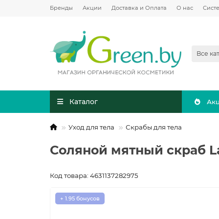
Бренды
Акции
Доставка и Оплата
О нас
Сист
Все ка
Каталог
Ак
Уход для тела
Скрабы для тела
Соляной мятный скраб La
Код товара: 4631137282975
+ 1.95 бонусов