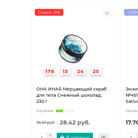
Скидка -20%
+ 1.42
176
13
24
24
дней
часов
минут
секунд
ОНА ИНАЯ Мерцающий скраб
Энзи
для тела Снежный шоколад,
№451
230 г
Sativ
28.42 руб.
17.7
35.53 руб.
В корзину