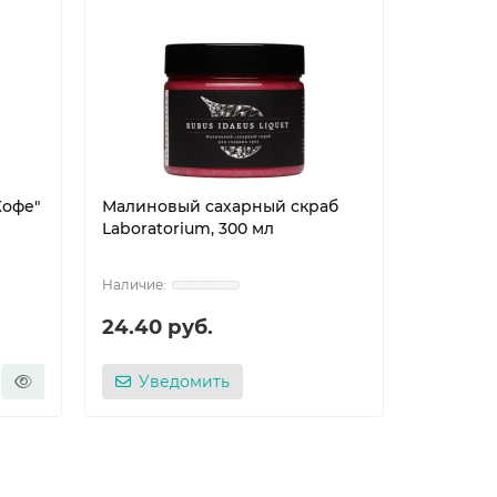
Кофе"
Малиновый сахарный скраб
Соляной
Laboratorium, 300 мл
Laborato
24.40 руб.
24.40 
Уведомить
Уве