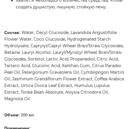
Хватит и небольшого количества средства, чтобы
создать душистую, пышную, стойкую пену.
Water, Decyl Glucoside, Lavandula Angustifolia
Состав:
Flower Water, Coco Glucoside, Hydrogenated Starch
Hydrolysate, Caprylyl/Capryl Wheat Bran/Straw Glycosides,
Betaine, Lauryl Alcohol, Lauryl/Myristyl Wheat Bran/Straw
Glycosides, Sorbitol, Lactic Acid, Propanediol, Citric Acid,
Tartaric Acid, Gluconic Acid, Xanthan Gum, Citrus Paradisi
Peel Oil, Pelargonium Graveolens Oil, Cymbopogon Martini
Oil, Jasminum Grandiflorum Flower Extract, Coffea Arabica
Extract, Urtica Dioica Leaf Extract, Humulus Lupulus
Extract, Tonka Bean Absolute, Aloysia Citriodora Oil,
Magnolia Oil
Объем:
200 мл
Применение: