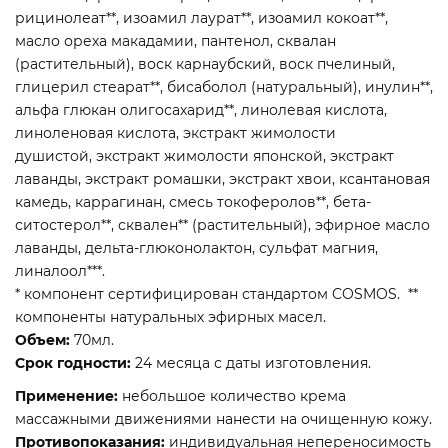
рицинолеат**, изоамил лаурат**, изоамил кокоат**,
масло ореха макадамии, пантенол, сквалан
(растительный), воск карнаубский, воск пчелиный,
глицерил стеарат**, бисаболол (натуральный), инулин**,
альфа глюкан олигосахарид**, линолевая кислота,
линоленовая кислота, экстракт жимолости
душистой, экстракт жимолости японской, экстракт
лаванды, экстракт ромашки, экстракт хвои, ксантановая
камедь, каррагинан, смесь токоферолов**, бета-
ситостерол**, сквален** (растительный), эфирное масло
лаванды, дельта-глюконолактон, сульфат магния,
линалоол***.
* компонент сертифицирован стандартом COSMOS. **
компоненты натуральных эфирных масел.
Объем:
70мл.
Срок годности:
24 месяца с даты изготовления.
Применение:
небольшое количество крема
массажными движениями нанести на очищенную кожу.
Противопоказания:
индивидуальная непереносимость