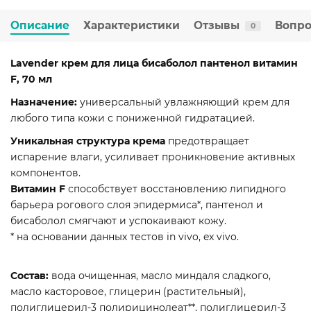
Описание
Характеристики
Отзывы
Вопро
0
Lavender крем для лица бисаболол пантенол витамин
F, 70 мл
Назначение:
универсальный увлажняющий крем для
любого типа кожи с пониженной гидратацией.
Уникальная структура крема
предотвращает
испарение влаги, усиливает проникновение активных
компонентов.
Витамин F
способствует восстановлению липидного
барьера рогового слоя эпидермиса*, пантенол и
бисаболол смягчают и успокаивают кожу.
* на основании данных тестов in vivo, ex vivo.
Состав:
вода очищенная, масло миндаля сладкого,
масло касторовое, глицерин (растительный),
полиглицерил-3 полирицинолеат**, полиглицерил-3